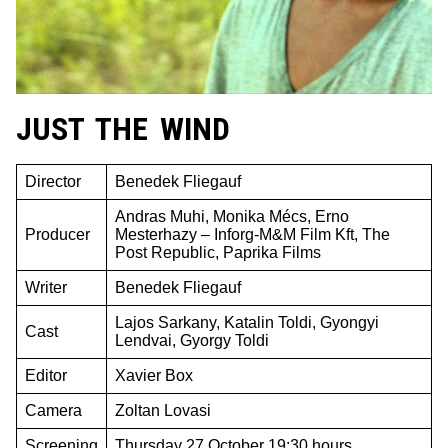
JUST THE WIND
Director
Benedek Fliegauf
Andras Muhi, Monika Mécs, Erno
Producer
Mesterhazy – Inforg-M&M Film Kft, The
Post Republic, Paprika Films
Writer
Benedek Fliegauf
Lajos Sarkany, Katalin Toldi, Gyongyi
Cast
Lendvai, Gyorgy Toldi
Editor
Xavier Box
Camera
Zoltan Lovasi
Screening
Thursday 27 October 19:30 hours